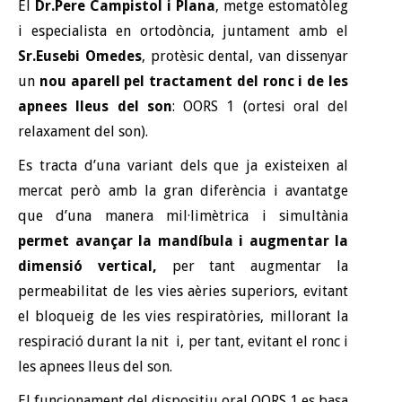
El
Dr.Pere Campistol i Plana
, metge estomatòleg
i especialista en ortodòncia, juntament amb el
Sr.Eusebi Omedes
, protèsic dental, van dissenyar
un
nou aparell pel tractament del ronc i de les
apnees lleus del son
: OORS 1 (ortesi oral del
relaxament del son).
Es tracta d’una variant dels que ja existeixen al
mercat però amb la gran diferència i avantatge
que d’una manera mil·limètrica i simultània
permet avançar la mandíbula i augmentar la
dimensió vertical,
per tant augmentar la
permeabilitat de les vies aèries superiors, evitant
el bloqueig de les vies respiratòries, millorant la
respiració durant la nit i, per tant, evitant el ronc i
les apnees lleus del son.
El funcionament del dispositiu oral OORS 1 es basa