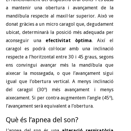
a mantenir una obertura i avançament de la
mandíbula respecte al maxil·lar superior. Això ve
donat gràcies a un micro caragol que, degudament
ubicat, determinarà la posició més adequada per
aconseguir una
efectivitat òptima
. Així el
caragol es podrà col·locar amb una inclinació
respecte a l’horitzontal entre 30 i 45 graus, segons
ens convingui avançar més la mandíbula que
aixecar la mossegada, o que l’avançament sigui
igual que l’obertura vertical. A menys inclinació
del caragol (30º) més avançament i menys
aixecament. Si per contra augmentem l’angle (45º),
l’avançament serà equivalent a l’obertura.
Què és l’apnea del son?
L’apnea del son és una
alteració respiratòria