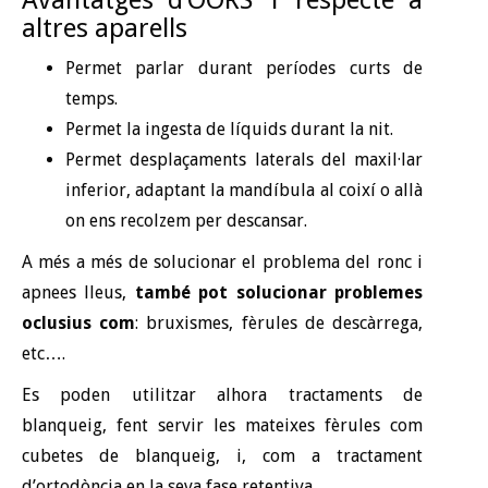
Avantatges d’OORS 1 respecte a
altres aparells
Permet parlar durant períodes curts de
temps.
Permet la ingesta de líquids durant la nit.
Permet desplaçaments laterals del maxil·lar
inferior, adaptant la mandíbula al coixí o allà
on ens recolzem per descansar.
A més a més de solucionar el problema del ronc i
apnees lleus,
també pot solucionar problemes
oclusius com
: bruxismes, fèrules de descàrrega,
etc….
Es poden utilitzar alhora tractaments de
blanqueig, fent servir les mateixes fèrules com
cubetes de blanqueig, i, com a tractament
d’ortodòncia en la seva fase retentiva.