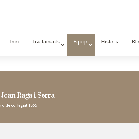
Inici
Tractaments
Equip
Història
Bl
 Joan Raga i Serra
o de col·legiat 1855