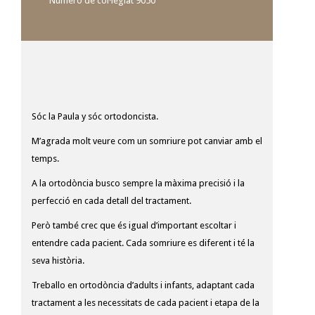
Número de col·legiat 9050
Sóc la Paula y sóc ortodoncista.
M’agrada molt veure com un somriure pot canviar amb el
temps.
A la ortodòncia busco sempre la màxima precisió i la
perfecció en cada detall del tractament.
Però també crec que és igual d’important escoltar i
entendre cada pacient. Cada somriure es diferent i té la
seva història.
Treballo en ortodòncia d’adults i infants, adaptant cada
tractament a les necessitats de cada pacient i etapa de la