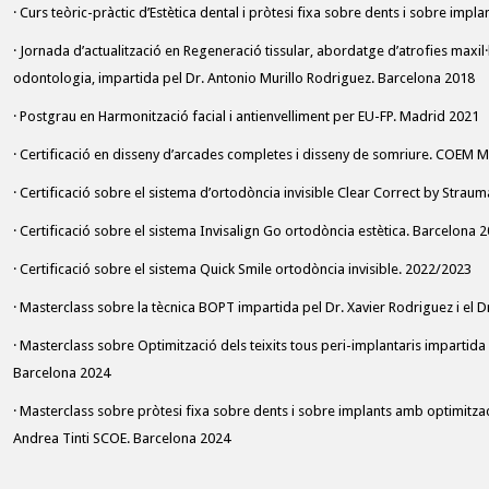
· Curs teòric-pràctic d’Estètica dental i pròtesi fixa sobre dents i sobre imp
· Jornada d’actualització en Regeneració tissular, abordatge d’atrofies maxil·l
odontologia, impartida pel Dr. Antonio Murillo Rodriguez. Barcelona 2018
· Postgrau en Harmonització facial i antienvelliment per EU-FP. Madrid 2021
· Certificació en disseny d’arcades completes i disseny de somriure. COEM 
· Certificació sobre el sistema d’ortodòncia invisible Clear Correct by Str
· Certificació sobre el sistema Invisalign Go ortodòncia estètica. Barcelona
· Certificació sobre el sistema Quick Smile ortodòncia invisible. 2022/2023
· Masterclass sobre la tècnica BOPT impartida pel Dr. Xavier Rodriguez i el 
· Masterclass sobre Optimització dels teixits tous peri-implantaris impartid
Barcelona 2024
· Masterclass sobre pròtesi fixa sobre dents i sobre implants amb optimitzaci
Andrea Tinti SCOE. Barcelona 2024