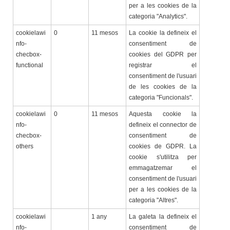
per a les cookies de la
categoria "Analytics".
cookielawi
0
11 mesos
La cookie la defineix el
nfo-
consentiment de
checbox-
cookies del GDPR per
functional
registrar el
consentiment de l'usuari
de les cookies de la
categoria "Funcionals".
cookielawi
0
11 mesos
Aquesta cookie la
nfo-
defineix el connector de
checbox-
consentiment de
others
cookies de GDPR. La
cookie s'utilitza per
emmagatzemar el
consentiment de l'usuari
per a les cookies de la
categoria "Altres".
cookielawi
1 any
La galeta la defineix el
nfo-
consentiment de