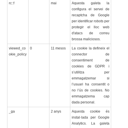
rc::f
mai
Aquesta galeta la
configura el servei de
recaptcha de Google
per identificar robots per
protegir el lloc web
d'atacs de correu
brossa maliciosos.
viewed_co
0
11 mesos
La cookie la defineix el
okie_policy
connector de
consentiment de
cookies de GDPR i
s’utilitza per
emmagatzemar si
l’usuari ha consentit o
no l’ús de cookies. No
emmagatzema cap
dada personal.
_ga
2 anys
Aquesta cookie és
instal·lada per Google
Analytics. La galeta