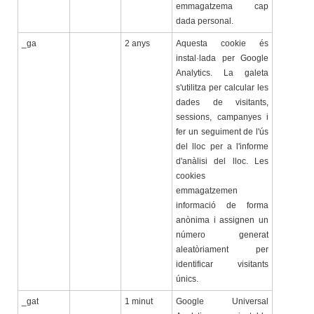
emmagatzema cap
dada personal.
_ga
2 anys
Aquesta cookie és
instal·lada per Google
Analytics. La galeta
s'utilitza per calcular les
dades de visitants,
sessions, campanyes i
fer un seguiment de l'ús
del lloc per a l'informe
d'anàlisi del lloc. Les
cookies
emmagatzemen
informació de forma
anònima i assignen un
número generat
aleatòriament per
identificar visitants
únics.
_gat
1 minut
Google Universal