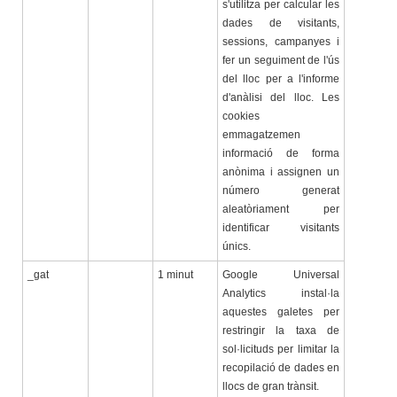
s'utilitza per calcular les
dades de visitants,
sessions, campanyes i
fer un seguiment de l'ús
del lloc per a l'informe
d'anàlisi del lloc. Les
cookies
emmagatzemen
informació de forma
anònima i assignen un
número generat
aleatòriament per
identificar visitants
únics.
_gat
1 minut
Google Universal
Analytics instal·la
aquestes galetes per
restringir la taxa de
sol·licituds per limitar la
recopilació de dades en
llocs de gran trànsit.