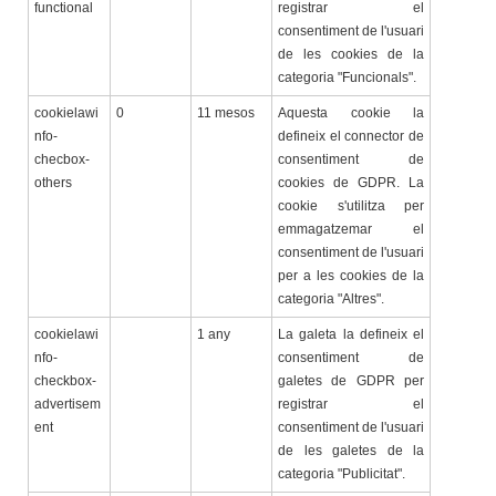
functional
registrar el
consentiment de l'usuari
de les cookies de la
categoria "Funcionals".
cookielawi
0
11 mesos
Aquesta cookie la
nfo-
defineix el connector de
checbox-
consentiment de
others
cookies de GDPR. La
cookie s'utilitza per
emmagatzemar el
consentiment de l'usuari
per a les cookies de la
categoria "Altres".
cookielawi
1 any
La galeta la defineix el
nfo-
consentiment de
checkbox-
galetes de GDPR per
advertisem
registrar el
ent
consentiment de l'usuari
de les galetes de la
categoria "Publicitat".