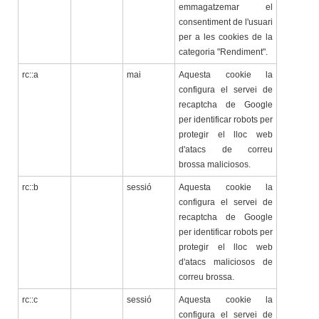
emmagatzemar el
consentiment de l'usuari
per a les cookies de la
categoria "Rendiment".
rc::a
mai
Aquesta cookie la
configura el servei de
recaptcha de Google
per identificar robots per
protegir el lloc web
d'atacs de correu
brossa maliciosos.
rc::b
sessió
Aquesta cookie la
configura el servei de
recaptcha de Google
per identificar robots per
protegir el lloc web
d'atacs maliciosos de
correu brossa.
rc::c
sessió
Aquesta cookie la
configura el servei de