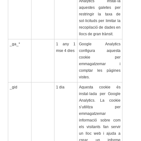
Analytics instal·la
aquestes galetes per
restringir la taxa de
sol·licituds per limitar la
recopilació de dades en
llocs de gran trànsit.
_ga_*
1 any 1
Google Analytics
mse 4 dies
configura aquesta
cookie per
emmagatzemar i
comptar les pàgines
vistes.
_gid
1 dia
Aquesta cookie és
instal·lada per Google
Analytics. La cookie
s’utilitza per
emmagatzemar
informació sobre com
els visitants fan servir
un lloc web i ajuda a
crear un informe