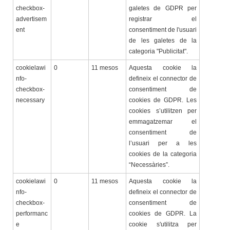
checkbox-
galetes de GDPR per
advertisem
registrar el
ent
consentiment de l'usuari
de les galetes de la
categoria "Publicitat".
cookielawi
0
11 mesos
Aquesta cookie la
nfo-
defineix el connector de
checkbox-
consentiment de
necessary
cookies de GDPR. Les
cookies s’utilitzen per
emmagatzemar el
consentiment de
l’usuari per a les
cookies de la categoria
“Necessàries”.
cookielawi
0
11 mesos
Aquesta cookie la
nfo-
defineix el connector de
checkbox-
consentiment de
performanc
cookies de GDPR. La
e
cookie s'utilitza per