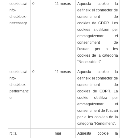
cookielawi
0
11 mesos
Aquesta cookie la
nfo-
defineix el connector de
checkbox-
consentiment de
necessary
cookies de GDPR. Les
cookies s’utilitzen per
emmagatzemar el
consentiment de
l’usuari per a les
cookies de la categoria
“Necessàries”.
cookielawi
0
11 mesos
Aquesta cookie la
nfo-
defineix el connector de
checkbox-
consentiment de
performanc
cookies de GDPR. La
e
cookie s'utilitza per
emmagatzemar el
consentiment de l'usuari
per a les cookies de la
categoria "Rendiment".
rc::a
mai
Aquesta cookie la