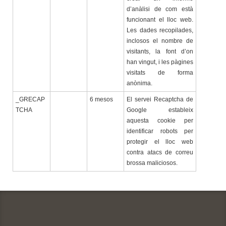
d’anàlisi de com està
funcionant el lloc web.
Les dades recopilades,
inclosos el nombre de
visitants, la font d’on
han vingut, i les pàgines
visitats de forma
anònima.
_GRECAP
6 mesos
El servei Recaptcha de
TCHA
Google estableix
aquesta cookie per
identificar robots per
protegir el lloc web
contra atacs de correu
brossa maliciosos.