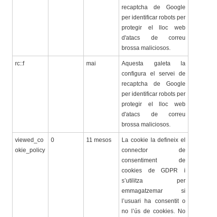
recaptcha de Google
per identificar robots per
protegir el lloc web
d'atacs de correu
brossa maliciosos.
rc::f
mai
Aquesta galeta la
configura el servei de
recaptcha de Google
per identificar robots per
protegir el lloc web
d'atacs de correu
brossa maliciosos.
viewed_co
0
11 mesos
La cookie la defineix el
okie_policy
connector de
consentiment de
cookies de GDPR i
s’utilitza per
emmagatzemar si
l’usuari ha consentit o
no l’ús de cookies. No