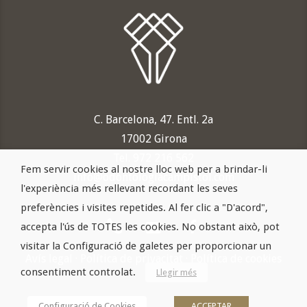
C. Barcelona, 47. Entl. 2a
17002 Girona
Tel. 972 216 562
Fem servir cookies al nostre lloc web per a brindar-li
info@odontologiacampistol.com
l'experiència més rellevant recordant les seves
preferències i visites repetides. Al fer clic a "D'acord",
accepta l'ús de TOTES les cookies. No obstant això, pot
visitar la Configuració de galetes per proporcionar un
Avís legal
·
Política de privacitat
·
Política de cookies
consentiment controlat.
Llegir més
Configuració de Cookies
ACCEPTAR