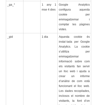
_ga_*
1 any 1
Google Analytics
mse 4 dies
configura aquesta
cookie per
emmagatzemar i
comptar les pàgines
vistes.
_gid
1 dia
Aquesta cookie és
instal·lada per Google
Analytics. La cookie
s’utilitza per
emmagatzemar
informació sobre com
els visitants fan servir
un lloc web i ajuda a
crear un informe
d’anàlisi de com està
funcionant el lloc web.
Les dades recopilades,
inclosos el nombre de
visitants, la font d’on